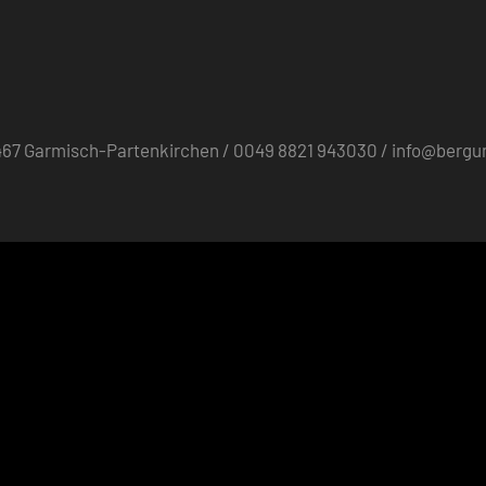
82467 Garmisch-Partenkirchen / 0049 8821 943030 / info@berg