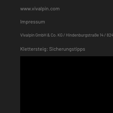
www.vivalpin.com
Impressum
Vivalpin GmbH & Co. KG / Hindenburgstraße 14 / 
Klettersteig: Sicherungstipps
Video-
Player