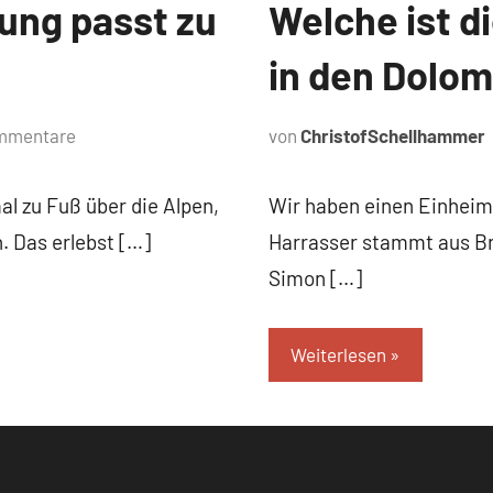
ung passt zu
Welche ist 
in den Dolom
mmentare
von
ChristofSchellhammer
l zu Fuß über die Alpen,
Wir haben einen Einheimi
. Das erlebst […]
Harrasser stammt aus Bru
Simon […]
Weiterlesen