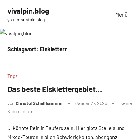
Zum
vivalpin.blog
Inhalt
Menü
your mountain blog
springen
Schlagwort:
Eisklettern
Trips
Das beste Eisklettergebiet…
von
ChristofSchellhammer
Januar 27, 2025
Keine
Kommentare
… könnte Rein in Taufers sein. Hier gibts Steileis und
Mixed-Touren in allen Schwierigkeiten, aber ganz