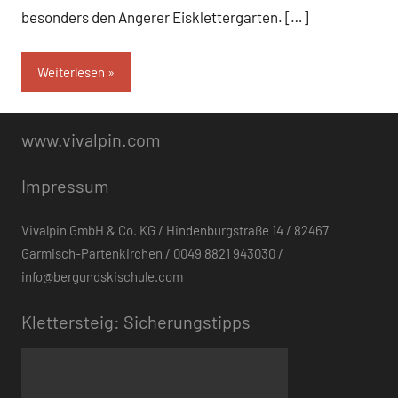
besonders den Angerer Eisklettergarten. […]
Weiterlesen
www.vivalpin.com
Impressum
Vivalpin GmbH & Co. KG / Hindenburgstraße 14 / 82467
Garmisch-Partenkirchen / 0049 8821 943030 /
info@bergundskischule.com
Klettersteig: Sicherungstipps