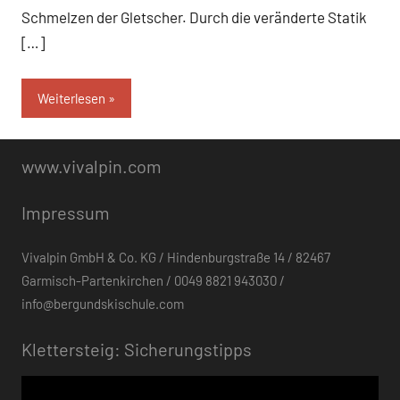
Schmelzen der Gletscher. Durch die veränderte Statik
[…]
Weiterlesen
www.vivalpin.com
Impressum
Vivalpin GmbH & Co. KG / Hindenburgstraße 14 / 82467
Garmisch-Partenkirchen / 0049 8821 943030 /
info@bergundskischule.com
Klettersteig: Sicherungstipps
Video-