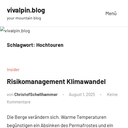
Zum
vivalpin.blog
Inhalt
Menü
your mountain blog
springen
Schlagwort:
Hochtouren
Insider
Risikomanagement Klimawandel
von
ChristofSchellhammer
August 1, 2025
Keine
Kommentare
Die Berge verändern sich. Warme Temperaturen
begünstigen ein Absinken des Permafrostes und ein