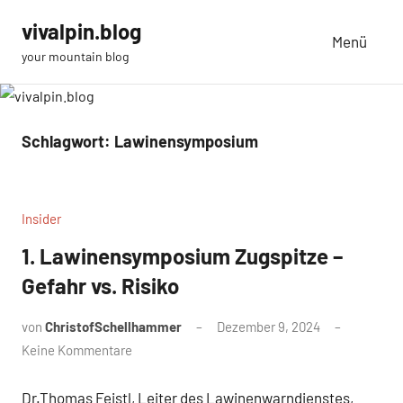
Zum
vivalpin.blog
Inhalt
Menü
your mountain blog
springen
Schlagwort:
Lawinensymposium
Insider
1. Lawinensymposium Zugspitze –
Gefahr vs. Risiko
von
ChristofSchellhammer
Dezember 9, 2024
Keine Kommentare
Dr.Thomas Feistl, Leiter des Lawinenwarndienstes,