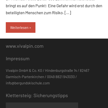
bringt es auf den Punkt: Eine Gefahr wird erst durch den
beteiligten Menschen zum Risiko. […]
Weiterlesen
www.vivalpin.com
Impressum
Vivalpin GmbH & Co. KG / Hindenburgstraße 14 / 82467
Garmisch-Partenkirchen / 0049 8821 943030 /
info@bergundskischule.com
Klettersteig: Sicherungstipps