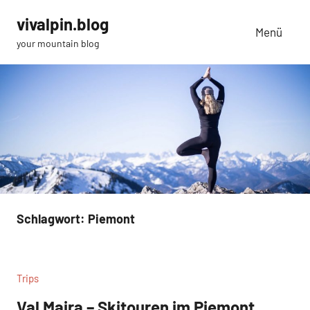
Zum
vivalpin.blog
Inhalt
Menü
your mountain blog
springen
Schlagwort:
Piemont
Trips
Val Maira – Skitouren im Piemont