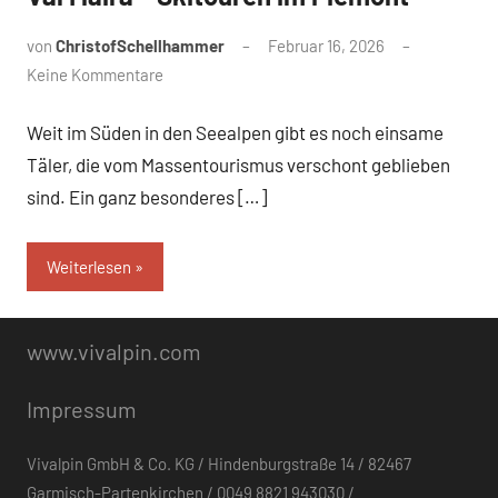
von
ChristofSchellhammer
Februar 16, 2026
Keine Kommentare
Weit im Süden in den Seealpen gibt es noch einsame
Täler, die vom Massentourismus verschont geblieben
sind. Ein ganz besonderes […]
Weiterlesen
www.vivalpin.com
Impressum
Vivalpin GmbH & Co. KG / Hindenburgstraße 14 / 82467
Garmisch-Partenkirchen / 0049 8821 943030 /