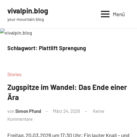
Zum
vivalpin.blog
Inhalt
Menü
your mountain blog
springen
Schlagwort:
Plattlift Sprengung
Stories
Zugspitze im Wandel: Das Ende einer
Ära
von
Simon Pfund
März 24, 2026
Keine
Kommentare
Freitag, 20.03.2026 um 17:30 Uhr: Ein lauter Knall – und