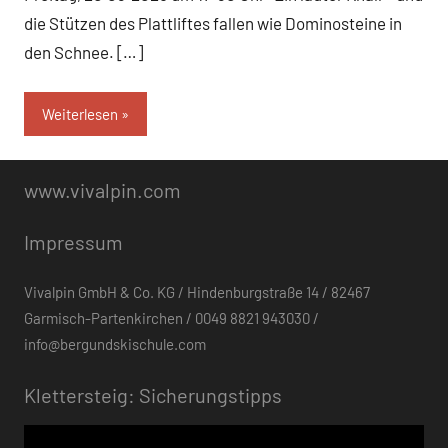
die Stützen des Plattliftes fallen wie Dominosteine in
den Schnee. […]
Weiterlesen
www.vivalpin.com
Impressum
Vivalpin GmbH & Co. KG / Hindenburgstraße 14 / 82467
Garmisch-Partenkirchen / 0049 8821 943030 /
info@bergundskischule.com
Klettersteig: Sicherungstipps
Video-