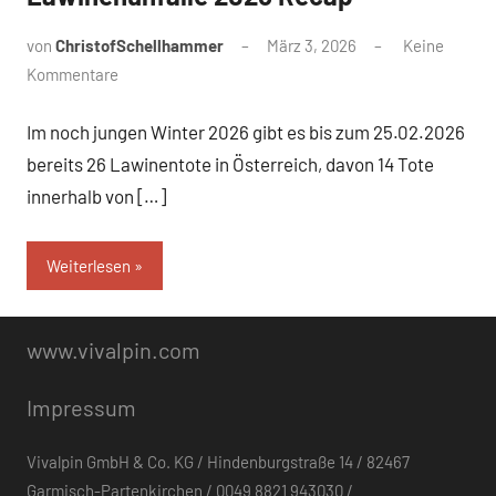
von
ChristofSchellhammer
März 3, 2026
Keine
Kommentare
Im noch jungen Winter 2026 gibt es bis zum 25.02.2026
bereits 26 Lawinentote in Österreich, davon 14 Tote
innerhalb von […]
Weiterlesen
www.vivalpin.com
Impressum
Vivalpin GmbH & Co. KG / Hindenburgstraße 14 / 82467
Garmisch-Partenkirchen / 0049 8821 943030 /