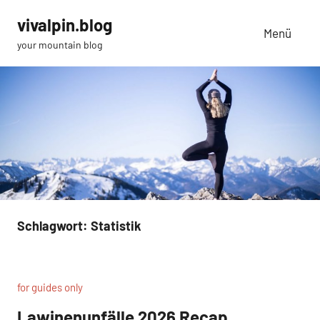
Zum
vivalpin.blog
Inhalt
Menü
your mountain blog
springen
Schlagwort:
Statistik
for guides only
Lawinenunfälle 2026 Recap