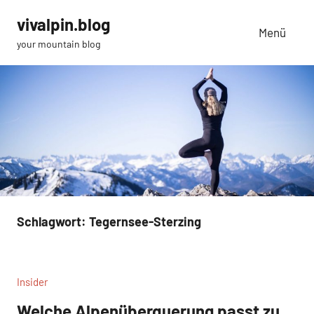
Zum
vivalpin.blog
Inhalt
Menü
your mountain blog
springen
Schlagwort:
Tegernsee-Sterzing
Insider
Welche Alpenüberquerung passt zu