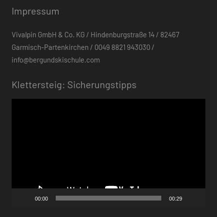
Impressum
Vivalpin GmbH & Co. KG / Hindenburgstraße 14 / 82467
Garmisch-Partenkirchen / 0049 8821 943030 /
info@bergundskischule.com
Klettersteig: Sicherungstipps
Video-
Player
00:00
00:29