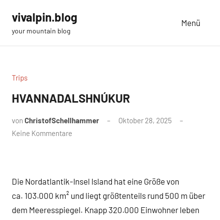
Zum
vivalpin.blog
Inhalt
Menü
your mountain blog
springen
Trips
HVANNADALSHNÚKUR
von
ChristofSchellhammer
Oktober 28, 2025
Keine Kommentare
Die Nordatlantik-Insel Island hat eine Größe von
ca. 103.000 km² und liegt größtenteils rund 500 m über
dem Meeresspiegel. Knapp 320.000 Einwohner leben