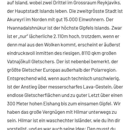
auf Island, wobei zwei Drittel im Grossraum Reykjavíks,
der Hauptstadt Islands leben. Die zweitgrösste Stadt ist
Akureyri im Norden mit gut 15.000 Einwohnern. Der
Hvannadalshnúkur ist der höchste Gipfels Islands. Zwar
ist er „nur“ lächerliche 2.110m hoch, trotzdem, wenn er
denn mal aus den Wolken kommt, erscheint er äußerst
eindrucksvoll inmitten des riesigen, 8110 qkm großen
Vatnajökull Gletschers. Der ist nebenbei bemerkt, der
größte Gletscher Europas außerhalb der Polarregion.
Entsprechend wild, wenn auch technisch unschwierig,
ist der Anstieg über messerscharfes Lava-Gestein, über
endlose Gletscherflächen und zu guter Letzt über einen
300 Meter hohen Eishang bis zum einsamen Gipfel. Wir
haben das große Vergnügen mit Hilmar unterwegs zu
sein. Hilmar ist ein waschechter Isländer, wie du ihn dir
vorstellst, und es war auch seine Idee: Den musst du