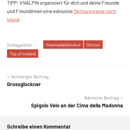
TIPP: VIVALPIN organisiert für dich und deine Freunde
und Freundinnen eine exklusive
Skitourenreise nach
Island
Hvannadalshnúkur
Skitour
Schlagwörter
Top of Iceland
Beitragsnavigation
Vorheriger Beitrag
Grossglockner
Nächster Beitrag
Spigolo Velo an der Cima della Madonna
Schreibe einen Kommentar