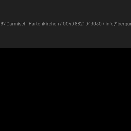
82467 Garmisch-Partenkirchen / 0049 8821 943030 / info@berg