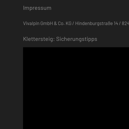
Impressum
Vivalpin GmbH & Co. KG / Hindenburgstraße 14 / 
Klettersteig: Sicherungstipps
Video-
Player