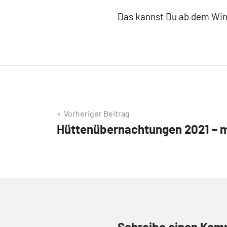
Das kannst Du ab dem Win
Beitragsnavigation
Vorheriger Beitrag
Hüttenübernachtungen 2021 – m
Schreibe einen Kom