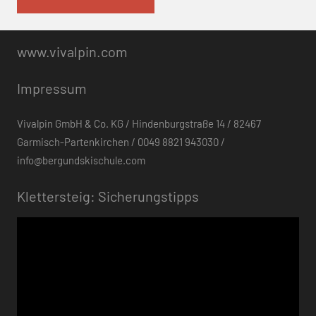
www.vivalpin.com
Impressum
Vivalpin GmbH & Co. KG / Hindenburgstraße 14 / 82467
Garmisch-Partenkirchen / 0049 8821 943030 /
info@bergundskischule.com
Klettersteig: Sicherungstipps
Video-
Player