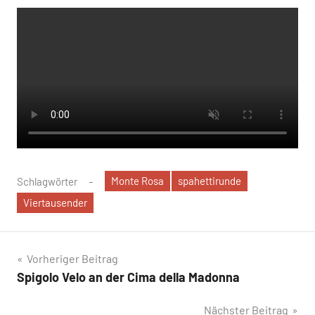
Monte Rosa
spahettirunde
Schlagwörter
Viertausender
Beitragsnavigation
Vorheriger Beitrag
Spigolo Velo an der Cima della Madonna
Nächster Beitrag