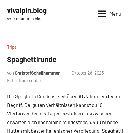
Zum
vivalpin.blog
Inhalt
Menü
your mountain blog
springen
Trips
Spaghettirunde
von
ChristofSchellhammer
Oktober 28, 2025
Keine Kommentare
Die Spaghetti Runde ist seit über 30 Jahren ein fester
Begriff. Bei guten Verhältnissen kannst du 10
Viertausender in 5 Tagen besteigen – dazwischen
erwarten dich hochalpine mindestens 3.400 m hohe
Hütten mit bester italienischer Verpflegung. Spaghetti