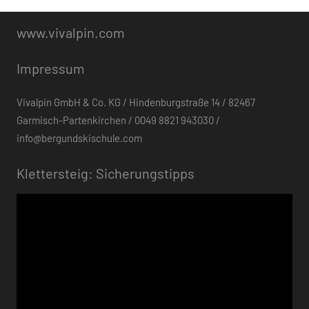
www.vivalpin.com
Impressum
Vivalpin GmbH & Co. KG / Hindenburgstraße 14 / 82467
Garmisch-Partenkirchen / 0049 8821 943030 /
info@bergundskischule.com
Klettersteig: Sicherungstipps
Video-
Player