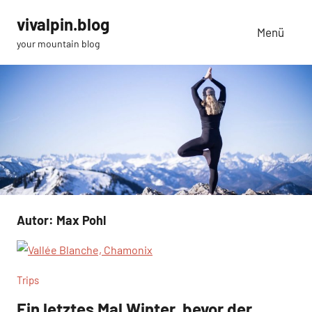
Zum
vivalpin.blog
Inhalt
Menü
your mountain blog
springen
Autor:
Max Pohl
Trips
Ein letztes Mal Winter, bevor der