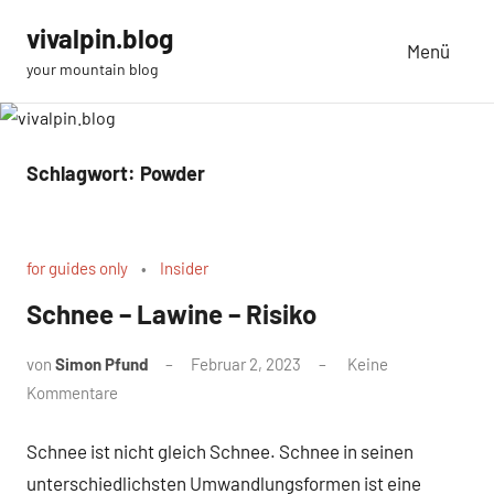
Zum
vivalpin.blog
Inhalt
Menü
your mountain blog
springen
Schlagwort:
Powder
for guides only
Insider
Schnee – Lawine – Risiko
von
Simon Pfund
Februar 2, 2023
Keine
Kommentare
Schnee ist nicht gleich Schnee. Schnee in seinen
unterschiedlichsten Umwandlungsformen ist eine