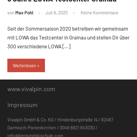
von
Max Pohl
Juli 8, 2025
Keine Kommentare
Seit der Sommersaison 2020 betreiben wir gemeinsam
mit LOWA das Testcenter in Grainau und stellen Dir über
300 verschiedene LOWA […]
Weiterlesen
www.vivalpin.com
Impressum
Vivalpin GmbH & Co. KG / Hindenburgstraße 14 / 82467
Garmisch-Partenkirchen / 0049 8821 943030 /
info@bergundskischule.com