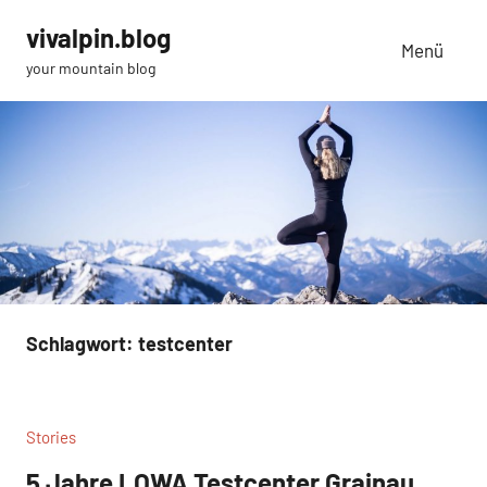
Zum
vivalpin.blog
Inhalt
Menü
your mountain blog
springen
Schlagwort:
testcenter
Stories
5 Jahre LOWA Testcenter Grainau