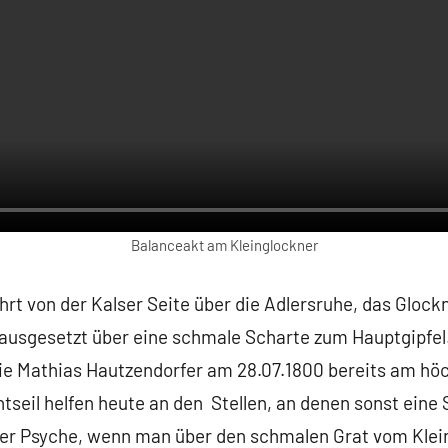
Balanceakt am Kleinglockner
hrt von der Kalser Seite über die Adlersruhe, das Glockn
 ausgesetzt über eine schmale Scharte zum Hauptgipfel
ie Mathias Hautzendorfer am 28.07.1800 bereits am hö
tseil helfen heute an den Stellen, an denen sonst eine
der Psyche, wenn man über den schmalen Grat vom Klei