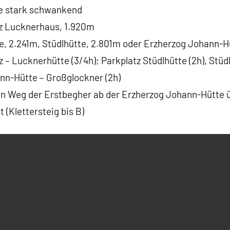
se stark schwankend
z Lucknerhaus, 1.920m
e, 2.241m, Stüdlhütte, 2.801m oder Erzherzog Johann-H
 – Lucknerhütte (3/4h); Parkplatz Stüdlhütte (2h), Stü
ann-Hütte – Großglockner (2h)
en Weg der Erstbegher ab der Erzherzog Johann-Hütte 
(Klettersteig bis B)