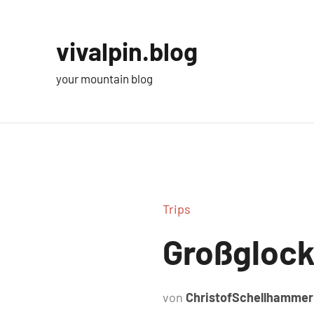
Zum
Inhalt
vivalpin.blog
springen
your mountain blog
Trips
Großglock
von
ChristofSchellhammer