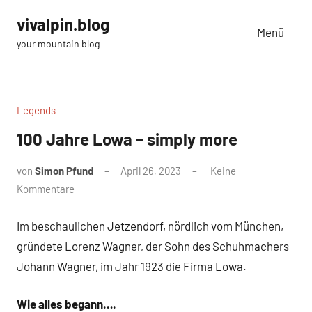
Zum
vivalpin.blog
Inhalt
Menü
your mountain blog
springen
Legends
100 Jahre Lowa – simply more
von
Simon Pfund
April 26, 2023
Keine
Kommentare
Im beschaulichen Jetzendorf, nördlich vom München,
gründete Lorenz Wagner, der Sohn des Schuhmachers
Johann Wagner, im Jahr 1923 die Firma Lowa.
Wie alles begann….