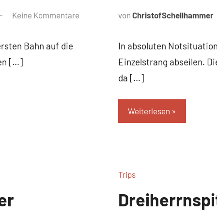
Keine Kommentare
von
ChristofSchellhammer
ersten Bahn auf die
In absoluten Notsituatio
en […]
Einzelstrang abseilen. Di
da […]
Weiterlesen
Trips
er
Dreiherrnspi