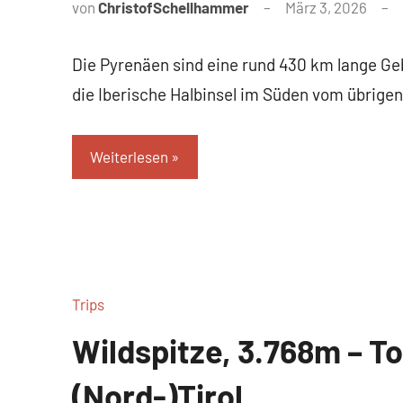
von
ChristofSchellhammer
März 3, 2026
Die Pyrenäen sind eine rund 430 km lange Ge
die Iberische Halbinsel im Süden vom übrige
Weiterlesen
Trips
Wildspitze, 3.768m – To
(Nord-)Tirol