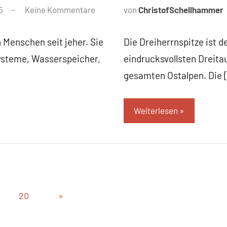
5
Keine Kommentare
von
ChristofSchellhammer
 Menschen seit jeher. Sie
Die Dreiherrnspitze ist d
ysteme, Wasserspeicher,
eindrucksvollsten Dreit
gesamten Ostalpen. Die 
Weiterlesen
Nächste
20
»
Beiträge