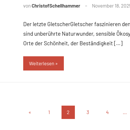
von
ChristofSchellhammer
November 18, 202
Der letzte GletscherGletscher faszinieren den
sind unberührte Naturwunder, sensible Ökos
Orte der Schönheit, der Beständigkeit […]
Weiterlesen
Seitennummerierung
Vorherige
«
1
2
3
4
…
der
Beiträge