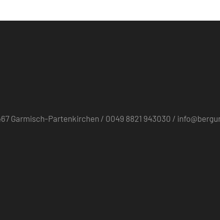
82467 Garmisch-Partenkirchen / 0049 8821 943030 / info@berg