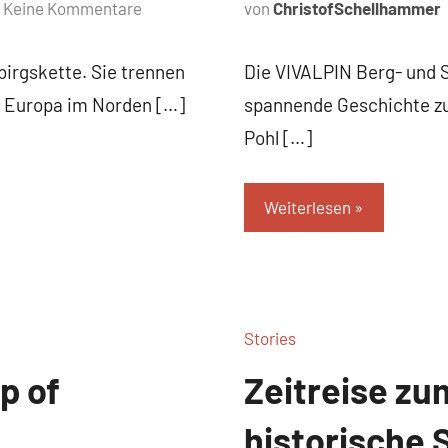
Keine Kommentare
von
ChristofSchellhammer
birgskette. Sie trennen
Die VIVALPIN Berg- und S
n Europa im Norden […]
spannende Geschichte zu
Pohl […]
Weiterlesen
Stories
p of
Zeitreise zum
historische 