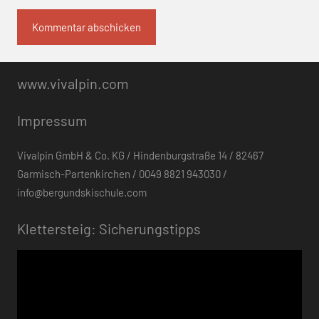
www.vivalpin.com
Impressum
Vivalpin GmbH & Co. KG / Hindenburgstraße 14 / 82467
Garmisch-Partenkirchen / 0049 8821 943030 /
info@bergundskischule.com
Klettersteig: Sicherungstipps
Video-
Player