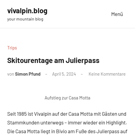
Zum
vivalpin.blog
Inhalt
Menü
your mountain blog
springen
Trips
Skitourentage am Julierpass
von
Simon Pfund
April 5, 2024
Keine Kommentare
Aufstieg zur Casa Motta
Seit 1985 ist Vivalpin auf der Casa Motta mit Gästen und
Stammkunden unterwegs – immer wieder ein Highlight.
Die Casa Motta liegt in Bivio am Fuße des Julierpass auf