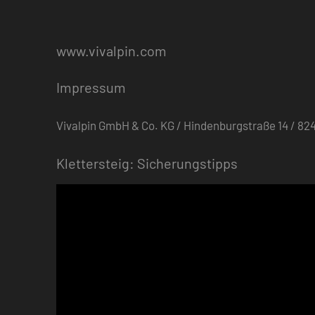
www.vivalpin.com
Impressum
Vivalpin GmbH & Co. KG / Hindenburgstraße 14 / 
Klettersteig: Sicherungstipps
Video-
Player