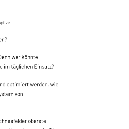
spitze
men?
 Denn wer könnte
e im täglichen Einsatz?
und optimiert werden, wie
system von
chneefelder oberste