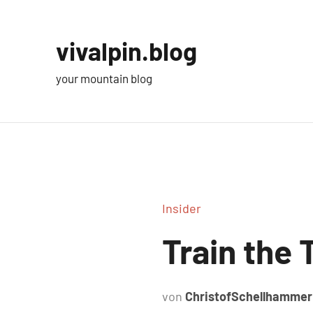
Zum
Inhalt
vivalpin.blog
springen
your mountain blog
Insider
Train the 
von
ChristofSchellhammer