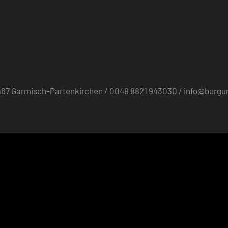
82467 Garmisch-Partenkirchen / 0049 8821 943030 / info@berg