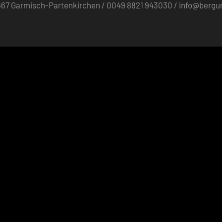
82467 Garmisch-Partenkirchen / 0049 8821 943030 / info@berg