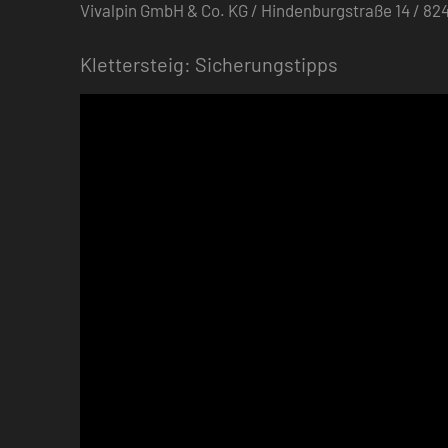
Vivalpin GmbH & Co. KG / Hindenburgstraße 14 / 
Klettersteig: Sicherungstipps
Video-
Player