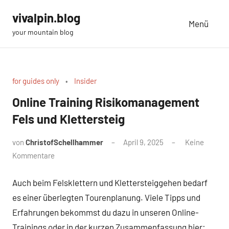
Zum
vivalpin.blog
Inhalt
Menü
your mountain blog
springen
for guides only
Insider
Online Training Risikomanagement
Fels und Klettersteig
von
ChristofSchellhammer
April 9, 2025
Keine
Kommentare
Auch beim Felsklettern und Klettersteiggehen bedarf
es einer überlegten Tourenplanung. Viele Tipps und
Erfahrungen bekommst du dazu in unseren Online-
Trainings oder in der kurzen Zusammenfassung hier: