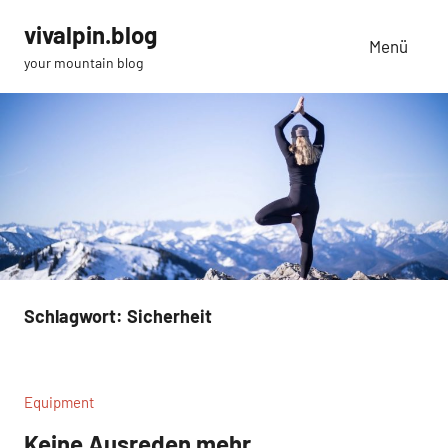
Zum
vivalpin.blog
Inhalt
Menü
your mountain blog
springen
Schlagwort:
Sicherheit
Equipment
Keine Ausreden mehr