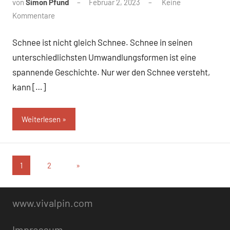
von
Simon Pfund
Februar 2, 2023
Keine
Kommentare
Schnee ist nicht gleich Schnee. Schnee in seinen
unterschiedlichsten Umwandlungsformen ist eine
spannende Geschichte. Nur wer den Schnee versteht,
kann […]
Weiterlesen
Seitennummerierung
Nächste
1
2
»
Beiträge
der
Beiträge
www.vivalpin.com
Impressum