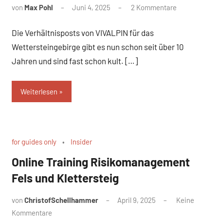
von
Max Pohl
Juni 4, 2025
2 Kommentare
Die Verhältnisposts von VIVALPIN für das
Wettersteingebirge gibt es nun schon seit über 10
Jahren und sind fast schon kult. […]
Weiterlesen
for guides only
Insider
Online Training Risikomanagement
Fels und Klettersteig
von
ChristofSchellhammer
April 9, 2025
Keine
Kommentare