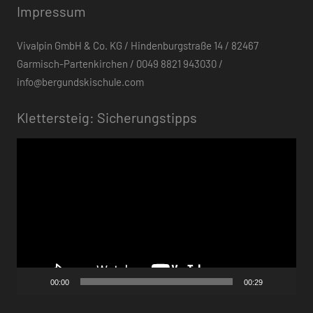
Impressum
Vivalpin GmbH & Co. KG / Hindenburgstraße 14 / 82467
Garmisch-Partenkirchen / 0049 8821 943030 /
info@bergundskischule.com
Klettersteig: Sicherungstipps
Video-
Player
00:00
00:29