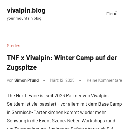
Zum
vivalpin.blog
Inhalt
Menü
your mountain blog
springen
Stories
TNF x Vivalpin: Winter Camp auf der
Zugspitze
von
Simon Pfund
März 12, 2025
Keine Kommentare
The North Face ist seit 2023 Partner von Vivalpin.
Seitdem ist viel passiert – vor allem mit dem Base Camp
in Garmisch-Partenkirchen kommt wieder mehr
Schwung in die Event Szene. Neben Workshops rund
um Tourenplanung, Avalanche Safety aber auch Ski